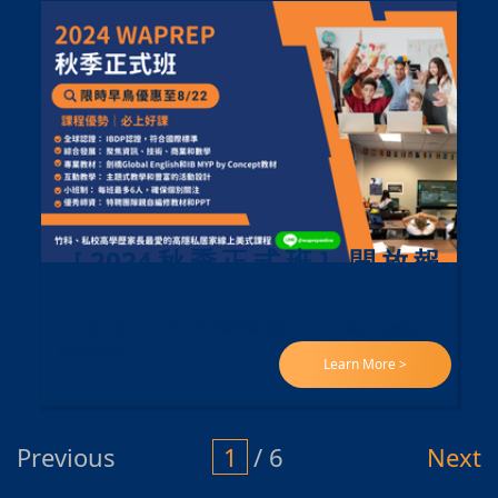
［2024秋季正式班］開放報
名！
在台邁入第六年，唯一全美國籍菁英師資，全球獨家自編教材:早
鳥優惠至8/22
Learn More >
Previous
1
/ 6
Next