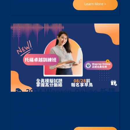
的課程,讓孩子在寒假期間建立紮實的英語思辨能力!
Learn More >
📚 2024 Waprep Online 托福
卓越訓練班【秋季學期】，即日
起開放報名！
托福成績是申請世界頂尖大學和獲得獎學金的關鍵因素。我們的
托福卓越訓練班由北美教師授課，專門針對亞洲學生在口說和寫
作上的弱項進行強化訓練。