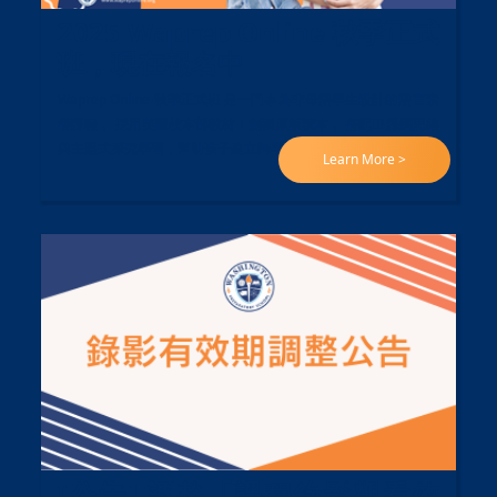
2025 Waprep Online 秋季正式
班，現在報名中
Waprep Online 秋季正式班 是一門專為非母語學生設計的語言素
養課程， 採用美國校本部教材＋劍橋原版讀本， 搭配IB課綱思維
與主題式探究學習，幫助孩子建立跨學科語言力。
Learn More >
[公告] 調整「課程錄影觀看效