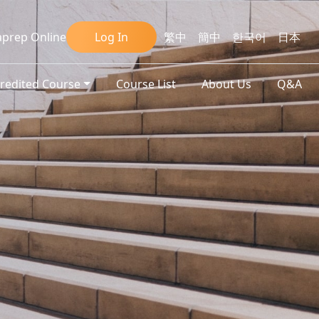
prep Online
Log In
繁中
簡中
한국어
日本
credited Course
Course List
About Us
Q&A