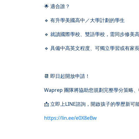
🌟 適合誰？
🔹 有升學美國高中／大學計劃的學生
🔹 就讀國際學校、雙語學校，需同步修美
🔹 具備中高英文程度、可獨立學習或有家
📆 即日起開放申請！
Waprep 團隊將協助您規劃完整學分策
📩 立即上LINE諮詢，開啟孩子的學歷新可
https://lin.ee/e0X8eBw