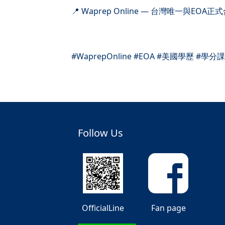
📍 Waprep Online — 台灣唯一
#WaprepOnline #EOA #美國學歷
Follow Us
OfficialLine
Fan page