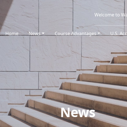
Welcome to Wa
Home
(current)
News
Course Advantages
U.S. Ac
News