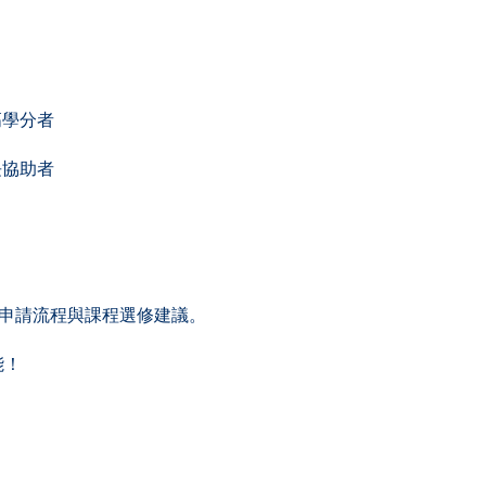
高學分者
長協助者
略、申請流程與課程選修建議。
能！