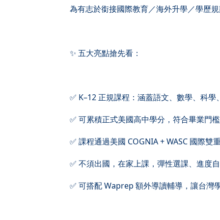
為有志於銜接國際教育／海外升學／學歷規
✨ 五大亮點搶先看：
✅ K–12 正規課程：涵蓋語文、數學、
✅ 可累積正式美國高中學分，符合畢業門
✅ 課程通過美國 COGNIA + WASC 國
✅ 不須出國，在家上課，彈性選課、進度
✅ 可搭配 Waprep 額外導讀輔導，讓台