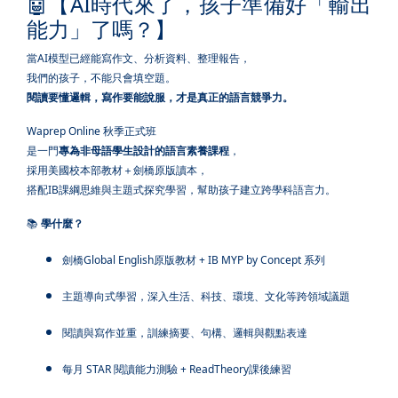
🤖【AI時代來了，孩子準備好「輸出
能力」了嗎？】
當AI模型已經能寫作文、分析資料、整理報告，
我們的孩子，不能只會填空題。
閱讀要懂邏輯，寫作要能說服，才是真正的語言競爭力。
Waprep Online 秋季正式班
是一門
專為非母語學生設計的語言素養課程
，
採用美國校本部教材＋劍橋原版讀本，
搭配IB課綱思維與主題式探究學習，幫助孩子建立跨學科語言力。
📚
學什麼？
劍橋Global English原版教材 + IB MYP by Concept 系列
主題導向式學習，深入生活、科技、環境、文化等跨領域議題
閱讀與寫作並重，訓練摘要、句構、邏輯與觀點表達
每月 STAR 閱讀能力測驗 + ReadTheory課後練習