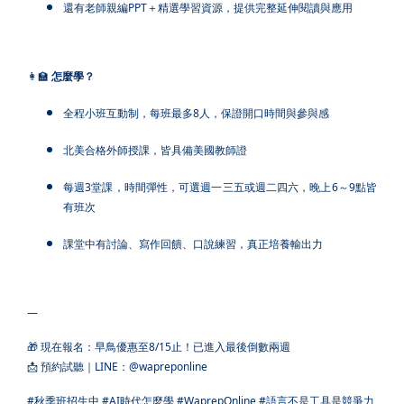
還有老師親編PPT＋精選學習資源，提供完整延伸閱讀與應用
👩‍🏫
怎麼學？
全程小班互動制，每班最多8人，保證開口時間與參與感
北美合格外師授課，皆具備美國教師證
每週3堂課，時間彈性，可選週一三五或週二四六，晚上6～9點皆
有班次
課堂中有討論、寫作回饋、口說練習，真正培養輸出力
—
🎁 現在報名：早鳥優惠至8/15止！已進入最後倒數兩週
📩 預約試聽｜LINE：@wapreponline
#秋季班招生中 #AI時代怎麼學 #WaprepOnline #語言不是工具是競爭力