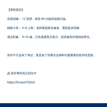
【課程資訊】
深度訓練： 12 堂課，每堂 80 分鐘高強度討論。
精緻小班： 6–8 人制，老師逐篇親自修改、逐段提供回饋。
適合對象： 9–16 歲，已有基礎英文能力、想突破寫作瓶頸的學生。
寫作不只是為了考試，更是為了培養在這個時代最重要的批判性思維。
📩 寫作專班現正招生中
https://lin.ee/nTFJ3xX