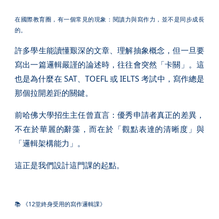
在國際教育圈，有一個常見的現象：閱讀力與寫作力，並不是同步成長
的。
許多學生能讀懂艱深的文章、理解抽象概念，但一旦要
寫出一篇邏輯嚴謹的論述時，往往會突然「卡關」。這
也是為什麼在 SAT、TOEFL 或 IELTS 考試中，寫作總是
那個拉開差距的關鍵。
前哈佛大學招生主任曾直言：優秀申請者真正的差異，
不在於華麗的辭藻，而在於「觀點表達的清晰度」與
「邏輯架構能力」。
這正是我們設計這門課的起點。
📚 《12堂終身受用的寫作邏輯課》