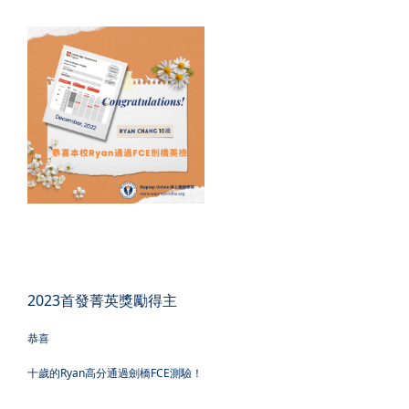
2023首發菁英獎勵得主
恭喜
十歲的Ryan高分通過劍橋FCE測驗！