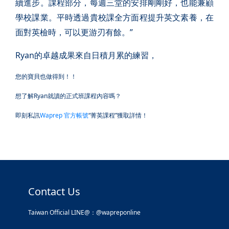
續進步。課程部分，每週三堂的安排剛剛好，也能兼顧
學校課業。平時透過貴校課全方面程提升英文素養，在
面對英檢時，可以更游刃有餘。”
Ryan的卓越成果來自日積月累的練習，
您的寶貝也做得到！！
想了解Ryan就讀的正式班課程內容嗎？
即刻私訊
Waprep 官方帳號
“菁英課程”獲取詳情！
Contact Us
Taiwan Official LINE@：@wapreponline