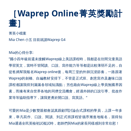
［Waprep Online菁英獎勵計
畫］
菁英小檔案
Mia Chen 小五 目前就讀Waprep G4
Mia的心得分享:
”國小四年級前還未接觸Waprep線上美語課程時，我都是在坊間兒童美語
學習英文，當時不管閱讀、口說、寫作能力等等都是比較薄弱不足的，自
從爸媽幫我報名Waprep online後，每周三堂的外師沉浸節奏，一路跟著
Waprep的劍橋、自編教材安排下，不管是正式班、創意寫作及趣味口說
課程都讓我得到滿滿各領域知識點；另也藉由Waprep線上學員無國界因
素，而擁有來自世界各地的同儕交流機會，經過外師的口說引導、批改作
業等等協助指導下，讓我更勇於開口說、寫英語。“
可愛的Mia是少數雙親都會認真跟顧問討論合式課程的學員，上課一年多
來，舉凡寫作、口說、閱讀、到正式班課程皆循序漸進地報名，當得知
Mia通過全民英檢初試複試時，老師們與Mia的家長同樣感到非常欣慰！