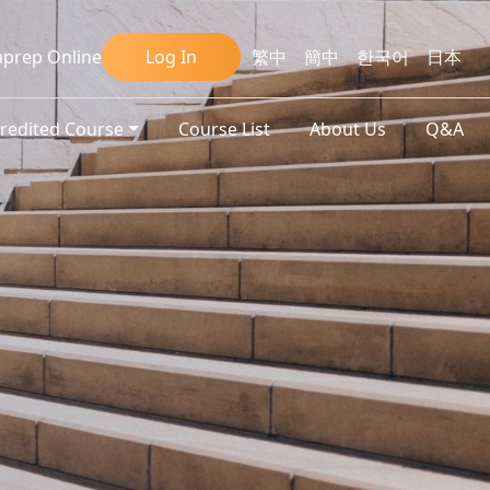
prep Online
Log In
繁中
簡中
한국어
日本
credited Course
Course List
About Us
Q&A