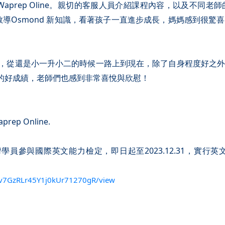
Waprep Oline。親切的客服人員介紹課程內容，以及不同老
，教導Osmond 新知識，看著孩子一直進步成長，媽媽感到很
的孩子，從還是小一升小二的時候一路上到現在，除了自身程度好
分的好成績，老師們也感到非常喜悅與欣慰！
 Online.
鼓勵台灣學員參與國際英文能力檢定，即日起至2023.12.31，
Qkv7GzRLr45Y1j0kUr71270gR/view