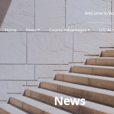
Welcome to Wa
Home
(current)
News
Course Advantages
U.S. Ac
News