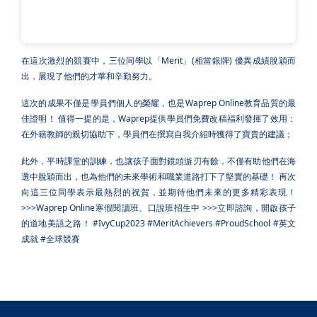
在這次激烈的競賽中，三位同學以「Merit」
(相當銀牌
) 優異成績脫穎而
出，展現了他們的才華和辛勤努力。
這次的成果不僅是學員們個人的榮耀，也是Waprep Online教育品質的最
佳證明！
值得一提的是，Waprep提供學員們免費改稿福利發揮了效用：
在外籍教師的親切協助下，學員們在撰寫自我介紹時獲得了寶貴的建議；
此外，平時課堂的訓練，也讓孩子面對鏡頭游刃有餘，不僅有助他們在海
選中脫穎而出，也為他們的未來學術和職業道路打下了堅實的基礎！
再次
向這三位同學表示最熱烈的祝賀，並期待他們未來的更多精彩表現！
>>>Waprep Online寒假閱讀班、口說班招生中
>>>立即諮詢，開啟孩子
的道地美語之路！
#IvyCup2023
#MeritAchievers
#ProudSchool
#英文
成就
#全球競賽