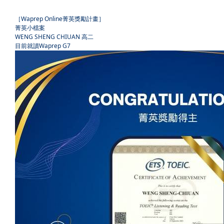
［
Waprep Online
菁英獎勵計畫］
菁英小檔案
WENG SHENG CHIUAN
高二
目前就讀
Waprep G7