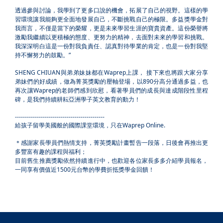
透過參與討論，我學到了更多口說的機會，拓展了自己的視野。這樣的學
習環境讓我能夠更全面地發展自己，不斷挑戰自己的極限。多益獎學金對
我而言，不僅是當下的榮耀，更是未來學習生涯的寶貴資產。這份榮譽將
激勵我繼續以更積極的態度、更努力的精神，去面對未來的學習和挑戰。
我深深明白這是一份對我負責任、認真對待學業的肯定，也是一份對我堅
持不懈努力的鼓勵。
”
SHENG CHIUAN
與弟弟妹妹都在
Waprep
上課，
接下來也將跟大家分享
弟妹們的好成績，做為菁英獎勵的壓軸登場，以
890
分高分通過多益，也
再次讓
Waprep
的老師們感到欣慰，看著學員們的成長與達成階段性里程
碑，是我們持續耕耘亞洲學子英文教育的動力！
---------------------------------------------
給孩子留學美國般的國際課堂環境，只在
Waprep Online.
＊感謝家長學員們熱情支持，菁英獎勵計畫暫告一段落，日後會再推出更
多豐富有趣的課程與福利；
目前舊生推薦獎勵依然持續進行中，也歡迎各位家長多多介紹學員報名，
一同享有價值近
1500
元台幣的學費折抵獎學金回饋！