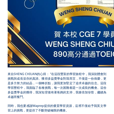
來自
SHENG CHIUAN
的心得：
“
在這段豐富的學習旅程中，我深刻體會到
挑戰與成長並存的真諦。獲得多益獎學金對我而言，不僅是一份殊榮，更
是多方努力的結晶，一個轉折點，讓我更加堅定了追求卓越的信念。這段
學習歷程中，我面臨了各種挑戰，每一次困難都是一次成長的機會。這份
多益獎學金的獲得，我深知背後有著爸媽的支持，我會倍加珍惜，繼續為
卓越而奮鬥。
同時，我也要感謝
Waprep
提供的優質學習資源，這裡不僅給予我英文學
習上的挑戰，更提供了不斷突破極限的機會。